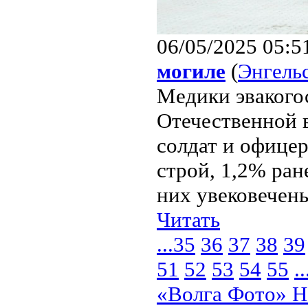
06/05/2025 05:5
могиле
(
Энгель
Медики эвакого
Отечественной 
солдат и офице
строй, 1,2% ран
них увековечены
Читать
...
35
36
37
38
39
51
52
53
54
55
..
«Волга Фото» Н