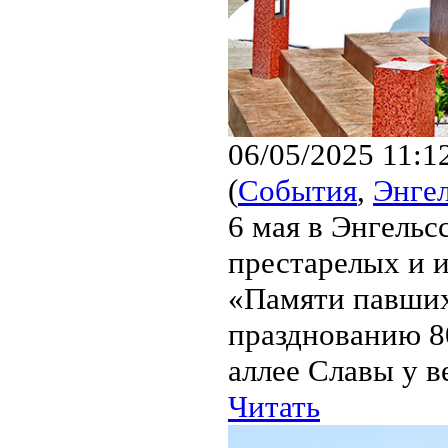
06/05/2025 11:1
(
События
,
Энге
6 мая в Энгельс
престарелых и 
«Памяти павших
празднованию 8
аллее Славы у в
Читать