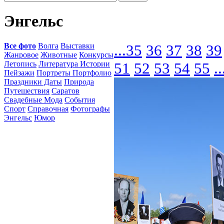
Энгельс
Все фото
Волга
Выставки
...
35
36
37
38
39
Жанровое
Животные
Конкурсы
Летопись
Литература Истории
51
52
53
54
55
..
Пейзажи
Портреты Портфолио
Праздники Даты
Природа
Путешествия
Саратов
Свадебные Мода
События
Спорт
Справочная
Фотографы
Энгельс
Юмор