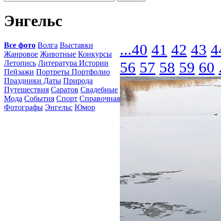
Энгельс
Все фото
Волга
Выставки
...
40
41
42
43
4
Жанровое
Животные
Конкурсы
Летопись
Литература Истории
56
57
58
59
60
Пейзажи
Портреты Портфолио
Праздники Даты
Природа
Путешествия
Саратов
Свадебные
Мода
События
Спорт
Справочная
Фотографы
Энгельс
Юмор