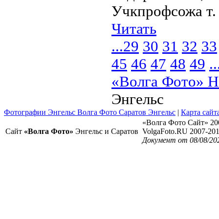
Учкпрофсожа т. 
Читать
...
29
30
31
32
33
45
46
47
48
49
..
«Волга Фото» Н
Энгельс
Фотографии Энгельс Волга Фото Саратов Энгельс
|
Карта сайт
«Волга Фото Сайт» 20
Сайт
«Волга Фото»
Энгельс и Саратов
VolgaFoto.RU 2007-20
Документ от 08/08/20