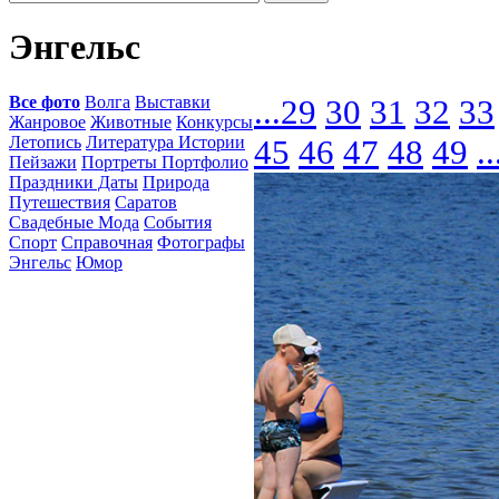
Энгельс
Все фото
Волга
Выставки
...
29
30
31
32
33
Жанровое
Животные
Конкурсы
Летопись
Литература Истории
45
46
47
48
49
..
Пейзажи
Портреты Портфолио
Праздники Даты
Природа
Путешествия
Саратов
Свадебные Мода
События
Спорт
Справочная
Фотографы
Энгельс
Юмор