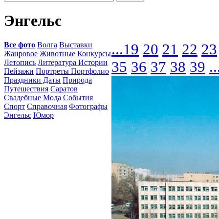
Энгельс
Все фото
Волга
Выставки
...
19
20
21
22
23
Жанровое
Животные
Конкурсы
Летопись
Литература Истории
35
36
37
38
39
..
Пейзажи
Портреты Портфолио
Праздники Даты
Природа
Путешествия
Саратов
Свадебные Мода
События
Спорт
Справочная
Фотографы
Энгельс
Юмор