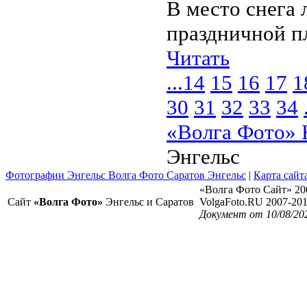
В место снега 
праздничной п
Читать
...
14
15
16
17
1
30
31
32
33
34
«Волга Фото» 
Энгельс
Фотографии Энгельс Волга Фото Саратов Энгельс
|
Карта сайт
«Волга Фото Сайт» 20
Сайт
«Волга Фото»
Энгельс и Саратов
VolgaFoto.RU 2007-20
Документ от 10/08/20