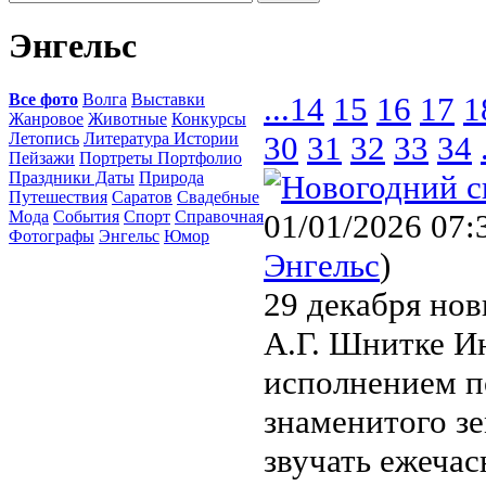
Энгельс
Все фото
Волга
Выставки
...
14
15
16
17
1
Жанровое
Животные
Конкурсы
Летопись
Литература Истории
30
31
32
33
34
Пейзажи
Портреты Портфолио
Праздники Даты
Природа
Путешествия
Саратов
Свадебные
Мода
События
Спорт
Справочная
01/01/2026 07:
Фотографы
Энгельс
Юмор
Энгельс
)
29 декабря нов
А.Г. Шнитке Ин
исполнением п
знаменитого з
звучать ежечасн