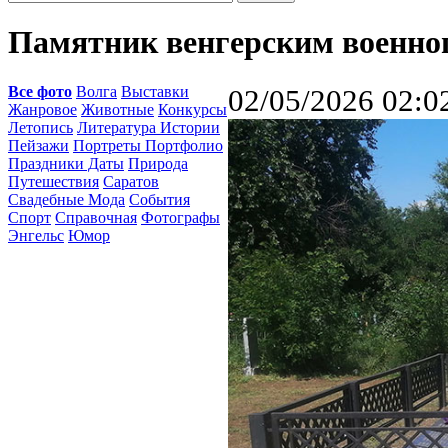
Памятник венгерским военн
Все фото
Волга
Выставки
02/05/2026 02:0
Жанровое
Животные
Конкурсы
Летопись
Литература Истории
Пейзажи
Портреты Портфолио
Праздники Даты
Природа
Путешествия
Саратов
Свадебные Мода
События
Спорт
Справочная
Фотографы
Энгельс
Юмор