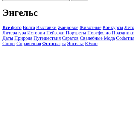
Энгельс
Все фото
Волга
Выставки
Жанровое
Животные
Конкурсы
Лет
Литература Истории
Пейзажи
Портреты Портфолио
Праздник
Даты
Природа
Путешествия
Саратов
Свадебные Мода
Событи
Спорт
Справочная
Фотографы
Энгельс
Юмор