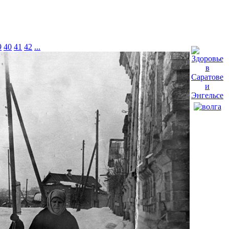
9
40
41
42
...