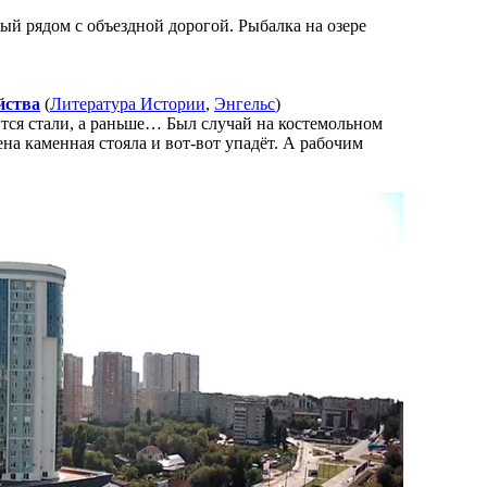
й рядом с объездной дорогой. Рыбалка на озере
йства
(
Литература Истории
,
Энгельс
)
тится стали, а раньше… Был случай на костемольном
на каменная стояла и вот-вот упа­дёт. А рабочим