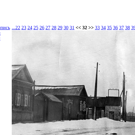
опись
...
22
23
24
25
26
27
28
29
30
31
<< 32 >>
33
34
35
36
37
38
3
и
я