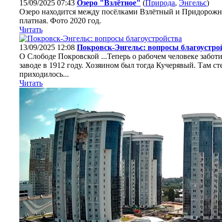
15/09/2025 07:43
Озеро "Взлётное"
(
Природа
,
Энгельс
)
Озеро находится между посёлками Взлётный и Придорожны
платная. Фото 2020 год.
Читать
13/09/2025 12:08
Покровск-Энгельс: вопросы благоустро
О Слободе Покровской ...Теперь о рабочем человеке забо­
заводе в 1912 году. Хозяином был тогда Кучерявый. Там сте
приходилось...
Читать