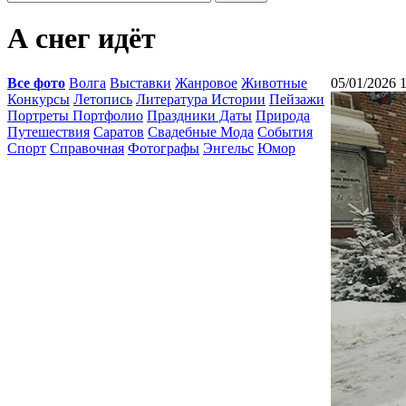
А снег идёт
Все фото
Волга
Выставки
Жанровое
Животные
05/01/2026 
Конкурсы
Летопись
Литература Истории
Пейзажи
Портреты Портфолио
Праздники Даты
Природа
Путешествия
Саратов
Свадебные Мода
События
Спорт
Справочная
Фотографы
Энгельс
Юмор