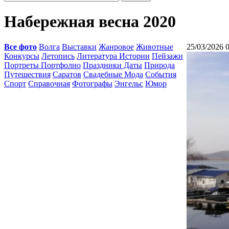
Набережная весна 2020
Все фото
Волга
Выставки
Жанровое
Животные
25/03/2026 
Конкурсы
Летопись
Литература Истории
Пейзажи
Портреты Портфолио
Праздники Даты
Природа
Путешествия
Саратов
Свадебные Мода
События
Спорт
Справочная
Фотографы
Энгельс
Юмор