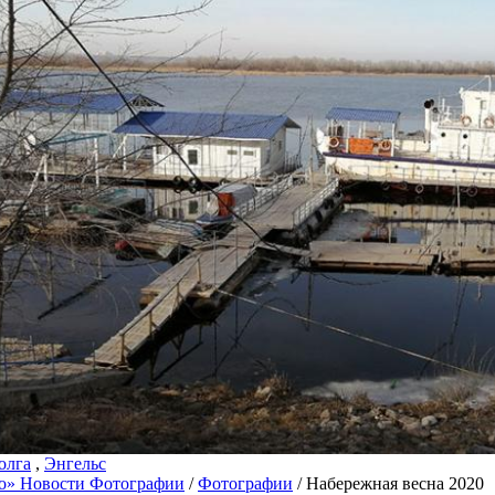
олга
,
Энгельс
о» Новости Фотографии
/
Фотографии
/ Набережная весна 2020