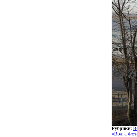
Рубрики
:
В
«Волга Фот