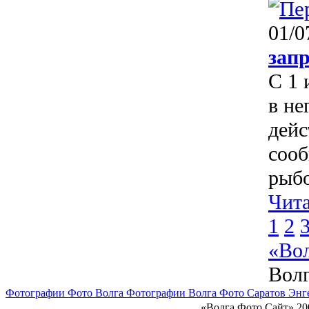
01/0
зап
С 1 
в не
дейс
сооб
рыбо
Чита
1
2
«Во
Вол
Фотографии Фото Волга Фотографии Волга Фото Саратов Энг
«Волга Фото Сайт» 20