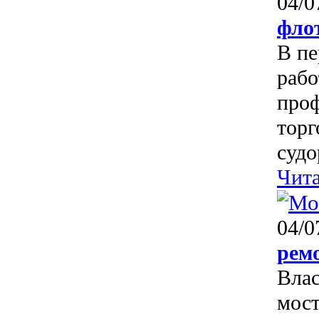
04/0
фло
В пе
рабо
проф
торг
судо
Чита
04/0
рем
Влас
мост