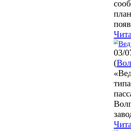
сооб
план
появ
Чита
03/0
(
Вол
«Вед
типа
пасс
Волг
заво
Чита