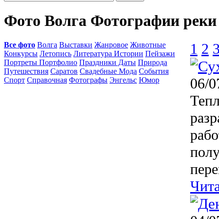
Фото Волга Фотографии реки
Все фото
Волга
Выставки
Жанровое
Животные
1
2
Конкурсы
Летопись
Литература Истории
Пейзажи
Портреты Портфолио
Праздники Даты
Природа
Путешествия
Саратов
Свадебные Мода
События
06/0
Спорт
Справочная
Фотографы
Энгельс
Юмор
Тепл
разр
рабо
полу
пере
Чита