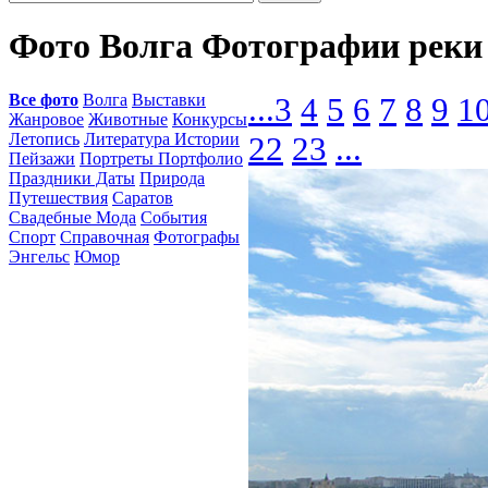
Фото Волга Фотографии реки
Все фото
Волга
Выставки
...
3
4
5
6
7
8
9
1
Жанровое
Животные
Конкурсы
Летопись
Литература Истории
22
23
...
Пейзажи
Портреты Портфолио
Праздники Даты
Природа
Путешествия
Саратов
Свадебные Мода
События
Спорт
Справочная
Фотографы
Энгельс
Юмор