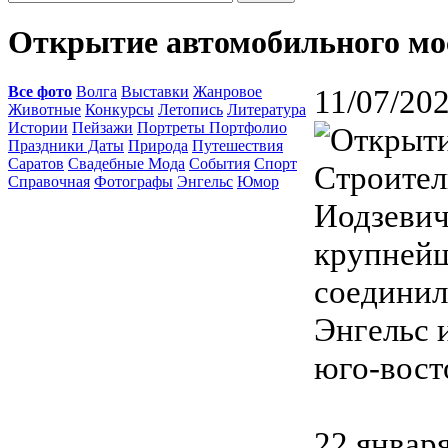
Открытие автомобильного мо
Все фото
Волга
Выставки
Жанровое
11/07/202
Животные
Конкурсы
Летопись
Литература
Истории
Пейзажи
Портреты Портфолио
Праздники Даты
Природа
Путешествия
Саратов
Свадебные Мода
События
Спорт
Строитель
Справочная
Фотографы
Энгельс
Юмор
Иодзевич
крупнейш
соединил
Энгельс 
юго-вост
22 январ