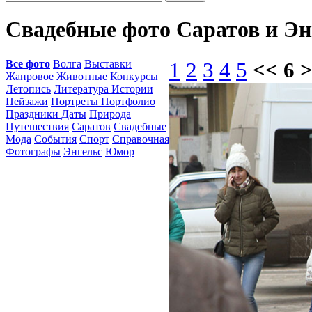
Свадебные фото Саратов и Э
Все фото
Волга
Выставки
1
2
3
4
5
<< 6 
Жанровое
Животные
Конкурсы
Летопись
Литература Истории
Пейзажи
Портреты Портфолио
Праздники Даты
Природа
Путешествия
Саратов
Свадебные
Мода
События
Спорт
Справочная
Фотографы
Энгельс
Юмор