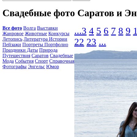
Свадебные фото Саратов и Э
Все фото
Волга
Выставки
...
3
4
5
6
7
8
9
Жанровое
Животные
Конкурсы
Летопись
Литература Истории
22
23
...
Пейзажи
Портреты Портфолио
Праздники Даты
Природа
Путешествия
Саратов
Свадебные
Мода
События
Спорт
Справочная
Фотографы
Энгельс
Юмор