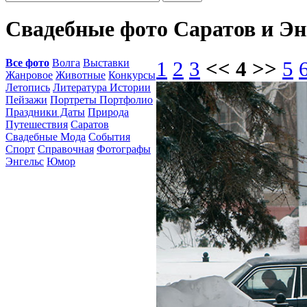
Свадебные фото Саратов и Э
Все фото
Волга
Выставки
1
2
3
<< 4 >>
5
Жанровое
Животные
Конкурсы
Летопись
Литература Истории
Пейзажи
Портреты Портфолио
Праздники Даты
Природа
Путешествия
Саратов
Свадебные Мода
События
Спорт
Справочная
Фотографы
Энгельс
Юмор