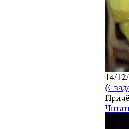
14/12
(
Свад
Причё
Читат