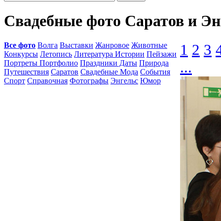
Свадебные фото Саратов и Э
Все фото
Волга
Выставки
Жанровое
Животные
1
2
3
Конкурсы
Летопись
Литература Истории
Пейзажи
Портреты Портфолио
Праздники Даты
Природа
...
Путешествия
Саратов
Свадебные Мода
События
Спорт
Справочная
Фотографы
Энгельс
Юмор