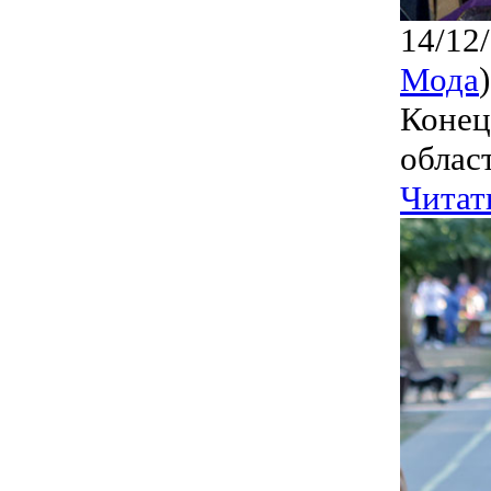
14/12
Мода
)
Конец
облас
Читат