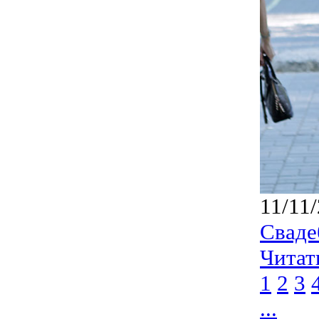
11/11
Сваде
Читат
1
2
3
...