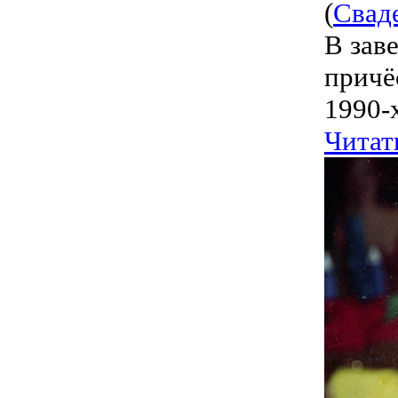
(
Свад
В зав
причё
1990-
Читат