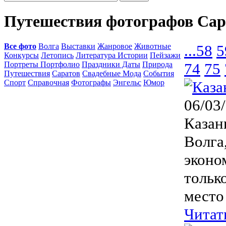
Путешествия фотографов Сар
Все фото
Волга
Выставки
Жанровое
Животные
...
58
5
Конкурсы
Летопись
Литература Истории
Пейзажи
Портреты Портфолио
Праздники Даты
Природа
74
75
Путешествия
Саратов
Свадебные Мода
События
Спорт
Справочная
Фотографы
Энгельс
Юмор
06/03
Казан
Волга
эконо
тольк
место
Читат