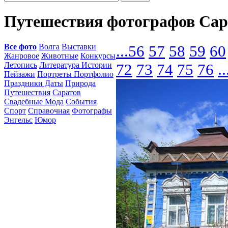
Путешествия фотографов Сар
Все фото
Волга
Выставки
...
56
57
58
59
60
Жанровое
Животные
Конкурсы
Летопись
Литература Истории
72
73
74
75
76
..
Пейзажи
Портреты Портфолио
Праздники Даты
Природа
Путешествия
Саратов
Свадебные Мода
События
Спорт
Справочная
Фотографы
Энгельс
Юмор