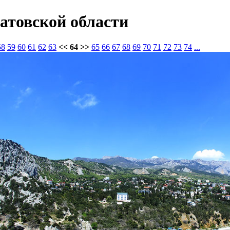
атовской области
58
59
60
61
62
63
<< 64 >>
65
66
67
68
69
70
71
72
73
74
...