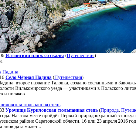
06
Ялтинский пляж со скалы
(
Путешествия
)
а.
16
Село Чёрная Падина
(
Путешествия
)
адина, второе название Таловка, создано сосланными в Заволж
олости Вилькомирского уезда — участниками в Польского-литов
в и поляков...
33
Урочище Куриловская тюльпанная степь
(
Природа
,
Путеш
5 года. На этом месте пройдёт Первый природоохранный этноку
оузенском районе Саратовской области. 16 или 23 апреля 2016 год
панов дата может...