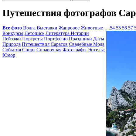
Путешествия фотографов Сар
Все фото
Волга
Выставки
Жанровое
Животные
...
54
55
56
57
Конкурсы
Летопись
Литература Истории
Пейзажи
Портреты Портфолио
Праздники Даты
Природа
Путешествия
Саратов
Свадебные Мода
События
Спорт
Справочная
Фотографы
Энгельс
Юмор