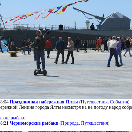
08:04
Праздничная набережная Ялты
(
Путешествия
,
События
)
бережной Ленина города Ялты несмотря на не погоду народ собр
08:21
Черноморские рыбаки
(
Природа
,
Путешествия
)