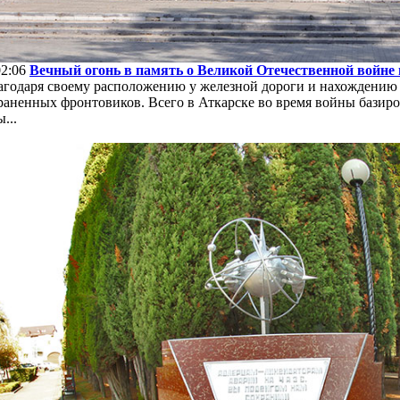
02:06
Вечный огонь в память о Великой Отечественной войне 
агодаря своему расположению у железной дороги и нахождению 
аненных фронтовиков. Всего в Аткарске во время войны базиро
...