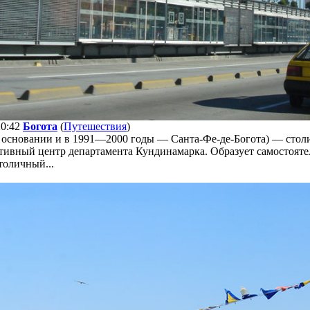
20:42
Богота
(
Путешествия
)
и основании и в 1991—2000 годы — Санта-Фе-де-Богота) — стол
тивный центр департамента Кундинамарка. Образует самостоя
толичный...