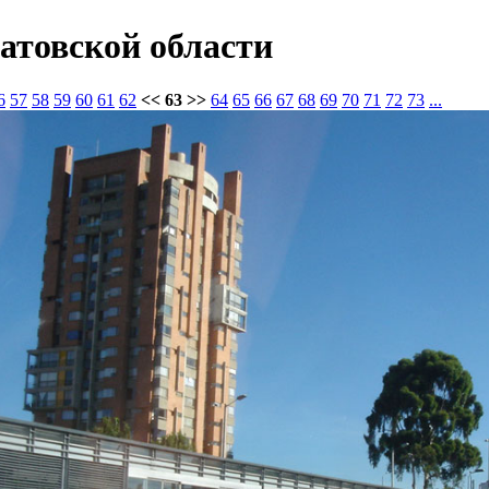
атовской области
6
57
58
59
60
61
62
<< 63 >>
64
65
66
67
68
69
70
71
72
73
...