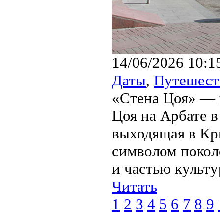
14/06/2026 10:1
Даты
,
Путешест
«Стена Цоя» — 
Цоя на Арбате в
выходящая в Кр
символом покол
и частью культу
Читать
1
2
3
4
5
6
7
8
9