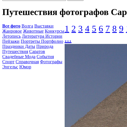
Путешествия фотографов Сар
Все фото
Волга
Выставки
1
2
3
4
5
6
7
8
9
Жанровое
Животные
Конкурсы
Летопись
Литература Истории
...
Пейзажи
Портреты Портфолио
Праздники Даты
Природа
Путешествия
Саратов
Свадебные Мода
События
Спорт
Справочная
Фотографы
Энгельс
Юмор