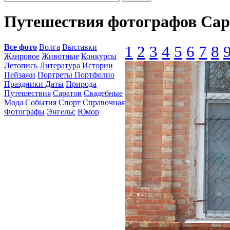
Путешествия фотографов Сар
Все фото
Волга
Выставки
1
2
3
4
5
6
7
8
Жанровое
Животные
Конкурсы
Летопись
Литература Истории
Пейзажи
Портреты Портфолио
Праздники Даты
Природа
Путешествия
Саратов
Свадебные
Мода
События
Спорт
Справочная
Фотографы
Энгельс
Юмор