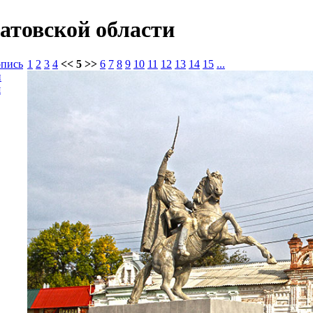
атовской области
опись
1
2
3
4
<< 5 >>
6
7
8
9
10
11
12
13
14
15
...
и
я