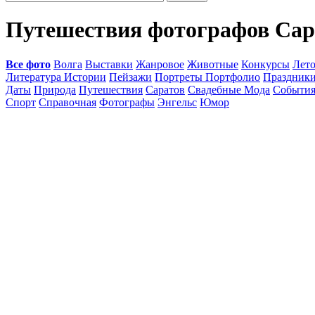
Путешествия фотографов Сар
Все фото
Волга
Выставки
Жанровое
Животные
Конкурсы
Лет
Литература Истории
Пейзажи
Портреты Портфолио
Праздник
Даты
Природа
Путешествия
Саратов
Свадебные Мода
Событи
Спорт
Справочная
Фотографы
Энгельс
Юмор