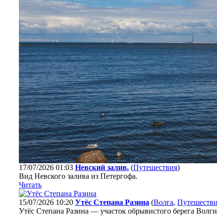
17/07/2026 01:03
Невский залив.
(
Путешествия
)
Вид Невского залива из Петергофа.
Читать
15/07/2026 10:20
Утёс Степана Разина
(
Волга
,
Путешеств
Утёс Степана Разина — участок обрывистого берега Волги