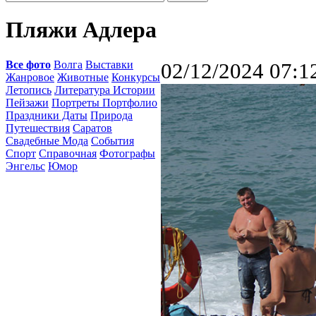
Пляжи Адлера
Все фото
Волга
Выставки
02/12/2024 07:1
Жанровое
Животные
Конкурсы
Летопись
Литература Истории
Пейзажи
Портреты Портфолио
Праздники Даты
Природа
Путешествия
Саратов
Свадебные Мода
События
Спорт
Справочная
Фотографы
Энгельс
Юмор