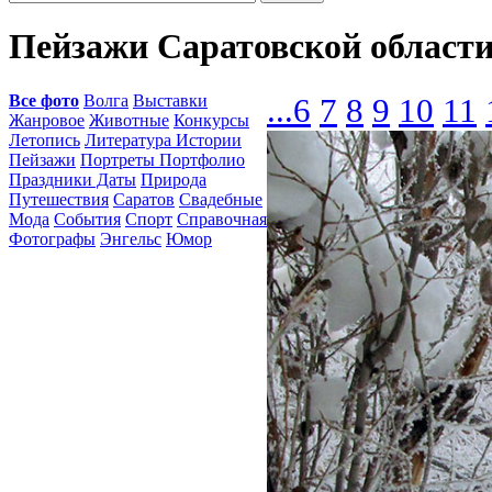
Пейзажи Саратовской област
Все фото
Волга
Выставки
...
6
7
8
9
10
11
Жанровое
Животные
Конкурсы
Летопись
Литература Истории
Пейзажи
Портреты Портфолио
Праздники Даты
Природа
Путешествия
Саратов
Свадебные
Мода
События
Спорт
Справочная
Фотографы
Энгельс
Юмор