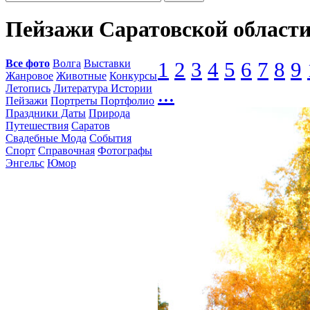
Пейзажи Саратовской област
Все фото
Волга
Выставки
1
2
3
4
5
6
7
8
9
Жанровое
Животные
Конкурсы
Летопись
Литература Истории
...
Пейзажи
Портреты Портфолио
Праздники Даты
Природа
Путешествия
Саратов
Свадебные Мода
События
Спорт
Справочная
Фотографы
Энгельс
Юмор