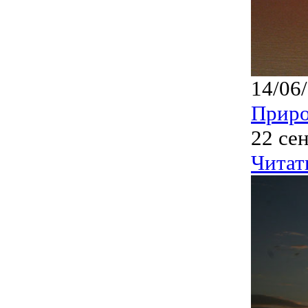
14/06
Приро
22 се
Читат