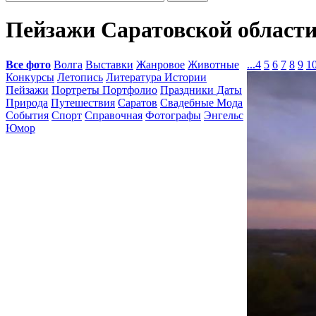
Пейзажи Саратовской област
Все фото
Волга
Выставки
Жанровое
Животные
...
4
5
6
7
8
9
1
Конкурсы
Летопись
Литература Истории
Пейзажи
Портреты Портфолио
Праздники Даты
Природа
Путешествия
Саратов
Свадебные Мода
События
Спорт
Справочная
Фотографы
Энгельс
Юмор