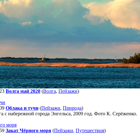
23
Волга май 2020
(
Волга
,
Пейзажи
)
09
Облака и тучи
(
Пейзажи
,
Природа
)
а с набережной города Энгельса, 2009 год. Фото К. Серёженко.
59
Закат Чёрного моря
(
Пейзажи
,
Путешествия
)