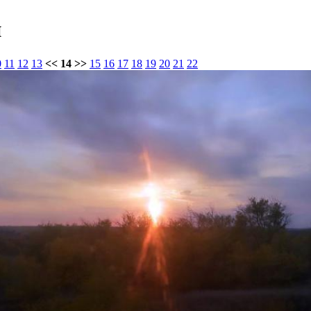
и
0
11
12
13
<< 14 >>
15
16
17
18
19
20
21
22