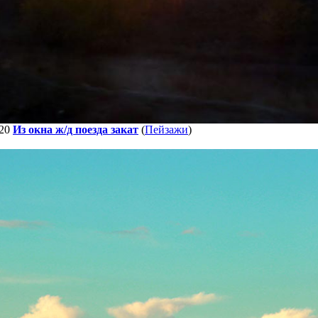
20
Из окна ж/д поезда закат
(
Пейзажи
)