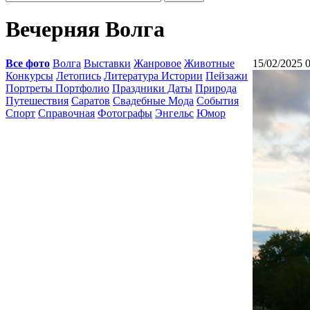
Вечерняя Волга
Все фото
Волга
Выставки
Жанровое
Животные
15/02/2025 
Конкурсы
Летопись
Литература Истории
Пейзажи
Портреты Портфолио
Праздники Даты
Природа
Путешествия
Саратов
Свадебные Мода
События
Спорт
Справочная
Фотографы
Энгельс
Юмор