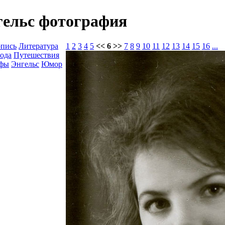
гельс фотография
опись
Литература
1
2
3
4
5
<< 6 >>
7
8
9
10
11
12
13
14
15
16
...
ода
Путешествия
афы
Энгельс
Юмор