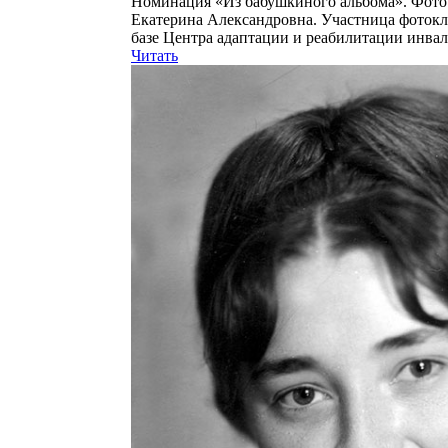
Номинация «Из бабушкиного альбома». Фото
Екатерина Александровна. Участница фотокл
базе Центра адаптации и реабилитации инва
Читать