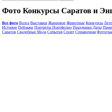
Фото Конкурсы Саратов и Эн
Все фото
Волга
Выставки
Жанровое
Животные
Конкурсы
Лет
Истории
Пейзажи
Портреты Портфолио
Праздники Даты
Прир
Саратов
Свадебные Мода
События
Спорт
Справочная
Фотогр