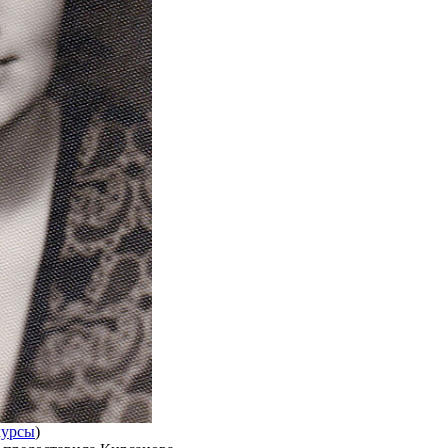
курсы
)