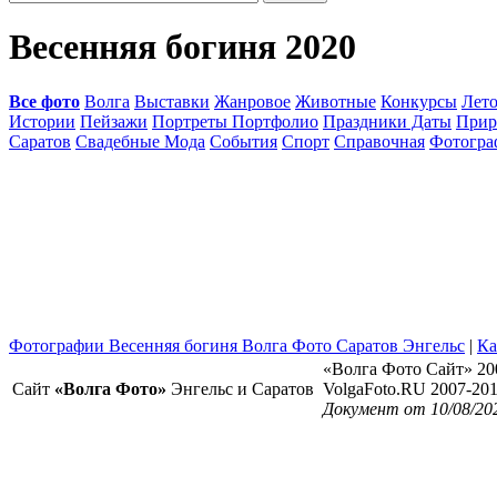
Весенняя богиня 2020
Все фото
Волга
Выставки
Жанровое
Животные
Конкурсы
Лет
Истории
Пейзажи
Портреты Портфолио
Праздники Даты
Прир
Саратов
Свадебные Мода
События
Спорт
Справочная
Фотогр
Фотографии Весенняя богиня Волга Фото Саратов Энгельс
|
Ка
«Волга Фото Сайт» 20
Сайт
«Волга Фото»
Энгельс и Саратов
VolgaFoto.RU 2007-20
Документ от 10/08/20