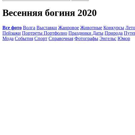
Весенняя богиня 2020
Все фото
Волга
Выставки
Жанровое
Животные
Конкурсы
Лет
Пейзажи
Портреты Портфолио
Праздники Даты
Природа
Путе
Мода
События
Спорт
Справочная
Фотографы
Энгельс
Юмор