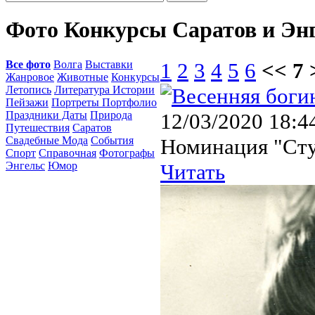
Фото Конкурсы Саратов и Эн
Все фото
Волга
Выставки
1
2
3
4
5
6
<< 7 
Жанровое
Животные
Конкурсы
Летопись
Литература Истории
Пейзажи
Портреты Портфолио
Праздники Даты
Природа
12/03/2020 18:4
Путешествия
Саратов
Свадебные Мода
События
Номинация "Сту
Спорт
Справочная
Фотографы
Энгельс
Юмор
Читать