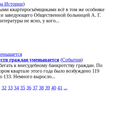
ра Истории
)
ыми квартиросъёмщиками всё в том же особняке
а и заведующего Общественной больницей А. Г.
итературы не ясно, у кого...
тств граждан уменьшается
(
События
)
бегать к внесудебному банкротству граждан. По
ором квартале этого года было возбуждено 119
о 133. Немного выросло...
>
32
33
34
35
36
37
38
39
40
41
...