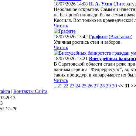
18/07/2026 14:08
Н. А. Ухин
(
Литерату
Небольшое открытие. Самыми известн
на Базарной площади была семья врач
Кассиля. Вот только из краеведческой л
Читать
18/07/2026 13:42
Графите
(
Выставки
)
Уличная роспись стен и заборов.
Читать
18/07/2026 13:21
Внесудебных банкро
В Саратовской области стали реже при
данным сервиса "Федрерресурс", во вт
таких процедур, в январе-марте их был
Читать
...
21
22
23
24
25
26
27
28
29
30
<< 31 >
сайта
|
Контакты Сайта
07-2013
13
26 14:28