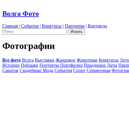
Волга Фото
Главная
|
События
|
Конкурсы
|
Партнеры
|
Контакты
Фотографии
Все фото
Волга
Выставки
Жанровое
Животные
Конкурсы
Лет
Истории
Пейзажи
Портреты Портфолио
Праздники Даты
Прир
Саратов
Свадебные Мода
События
Спорт
Справочная
Фотогр