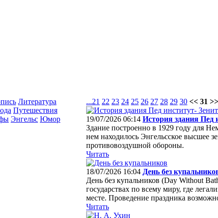
опись
Литература
...
21
22
23
24
25
26
27
28
29
30
<< 31 >
ода
Путешествия
афы
Энгельс
Юмор
19/07/2026 06:14
История здания Пед 
Здание построенно в 1929 году для Не
нем находилось Энгельсское высшее з
противовоздушной обороны.
Читать
18/07/2026 16:04
День без купальнико
День без купальников (Day Without Bat
государствах по всему миру, где лега
месте. Проведение праздника возможно 
Читать