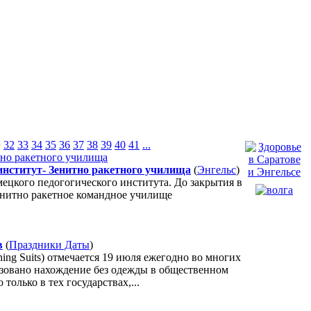
>
32
33
34
35
36
37
38
39
40
41
...
институт- Зенитно ракетного училища
(
Энгельс
)
мецкого педогогического института. До закрытия в
енитно ракетное командное училище
в
(
Праздники Даты
)
hing Suits) отмечается 19 июля ежегодно во многих
лизовано нахождение без одежды в общественном
только в тех государствах,...