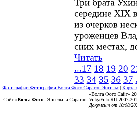
Три брата Ухин
середине XIX в
из очерков нес
уроженцев Вла
сиих местах, до
Читать
...
17
18
19
20
2
33
34
35
36
37
Фотографии Фотографии Волга Фото Саратов Энгельс
|
Карта 
«Волга Фото Сайт» 20
Сайт
«Волга Фото»
Энгельс и Саратов
VolgaFoto.RU 2007-20
Документ от 10/08/20