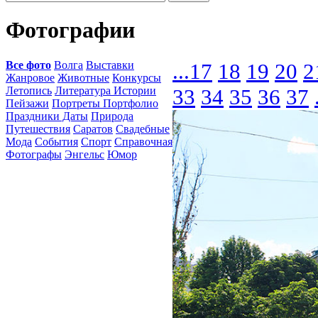
Фотографии
Все фото
Волга
Выставки
...
17
18
19
20
2
Жанровое
Животные
Конкурсы
Летопись
Литература Истории
33
34
35
36
37
Пейзажи
Портреты Портфолио
Праздники Даты
Природа
Путешествия
Саратов
Свадебные
Мода
События
Спорт
Справочная
Фотографы
Энгельс
Юмор