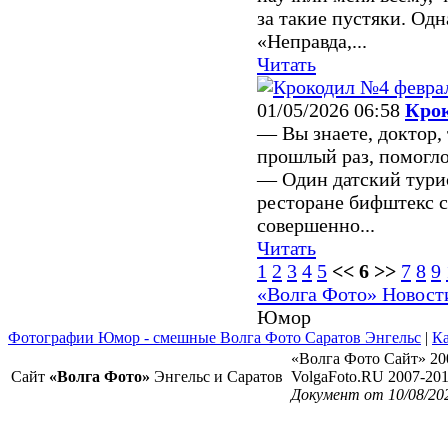
за такие пустяки. Одн
«Неправда,...
Читать
01/05/2026 06:58
Крок
— Вы знаете, доктор, 
прошлый раз, помогло.
— Один датский турис
ресторане бифштекс 
совершенно...
Читать
1
2
3
4
5
<< 6 >>
7
8
9
«Волга Фото» Новост
Юмор
Фотографии Юмор - смешные Волга Фото Саратов Энгельс
|
Ка
«Волга Фото Сайт» 20
Сайт
«Волга Фото»
Энгельс и Саратов
VolgaFoto.RU 2007-20
Документ от 10/08/20