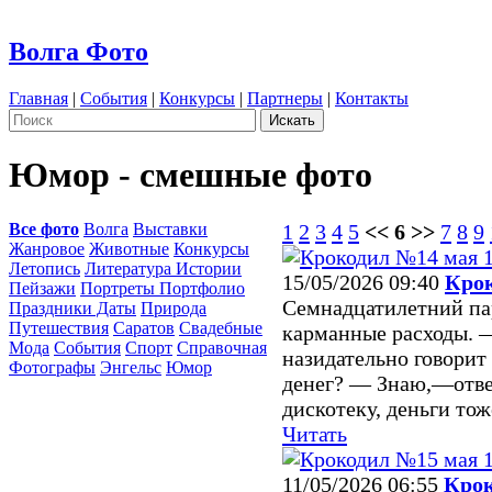
Волга Фото
Главная
|
События
|
Конкурсы
|
Партнеры
|
Контакты
Юмор - смешные фото
Все фото
Волга
Выставки
1
2
3
4
5
<< 6 >>
7
8
9
Жанровое
Животные
Конкурсы
Летопись
Литература Истории
15/05/2026 09:40
Крок
Пейзажи
Портреты Портфолио
Семнадцатилетний пар
Праздники Даты
Природа
Путешествия
Саратов
Свадебные
карманные расходы. 
Мода
События
Спорт
Справочная
назидательно говорит
Фотографы
Энгельс
Юмор
денег? — Знаю,—отвеч
дискотеку, деньги тоже
Читать
11/05/2026 06:55
Крок