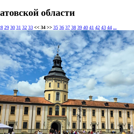
атовской области
28
29
30
31
32
33
<< 34 >>
35
36
37
38
39
40
41
42
43
44
...