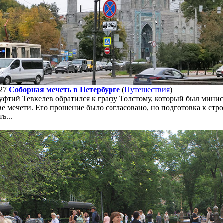
27
Соборная мечеть в Петербурге
(
Путешествия
)
уфтий Тевкелев обратился к графу Толстому, который был минис
ве мечети. Его прошение было согласовано, но подготовка к стро
ь...