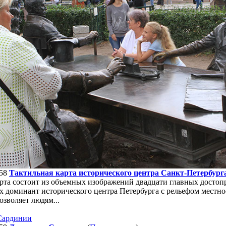
58
Тактильная карта исторического центра Санкт-Петербург
арта состоит из объемных изображений двадцати главных достоп
х доминант исторического центра Петербурга с рельефом местн
озволяет людям...