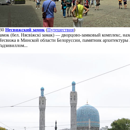
30
Несвижский замок
(
Путешествия
)
мок (бел. Нясвіжскі замак) — дворцово-замковый комплекс, на
 Несвижа в Минской области Белоруссии, памятник архитектуры
Радзивиллом...