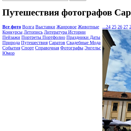
Путешествия фотографов Сар
Все фото
Волга
Выставки
Жанровое
Животные
...
24
25
26
27
Конкурсы
Летопись
Литература Истории
Пейзажи
Портреты Портфолио
Праздники Даты
Природа
Путешествия
Саратов
Свадебные Мода
События
Спорт
Справочная
Фотографы
Энгельс
Юмор