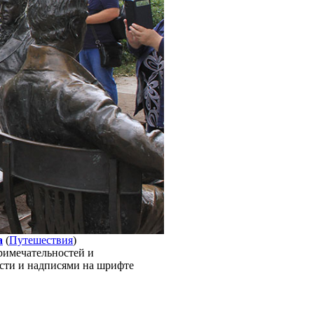
а
(
Путешествия
)
римечательностей и
ости и надписями на шрифте