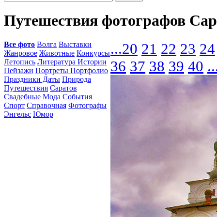
Путешествия фотографов Сар
Все фото
Волга
Выставки
...
20
21
22
23
24
Жанровое
Животные
Конкурсы
Летопись
Литература Истории
36
37
38
39
40
..
Пейзажи
Портреты Портфолио
Праздники Даты
Природа
Путешествия
Саратов
Свадебные Мода
События
Спорт
Справочная
Фотографы
Энгельс
Юмор