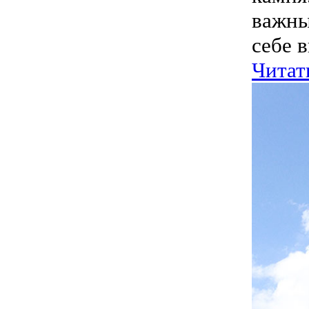
важны
себе 
Читат