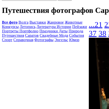
Путешествия фотографов Сар
Все фото
Волга
Выставки
Жанровое
Животные
...
21
2
Конкурсы
Летопись
Литература Истории
Пейзажи
Портреты Портфолио
Праздники Даты
Природа
37
38
Путешествия
Саратов
Свадебные Мода
События
Спорт
Справочная
Фотографы
Энгельс
Юмор