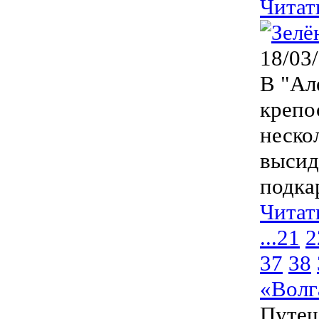
Читат
18/03
В "Ал
крепо
неско
высид
подка
Читат
...
21
2
37
38
«Волг
Путеш