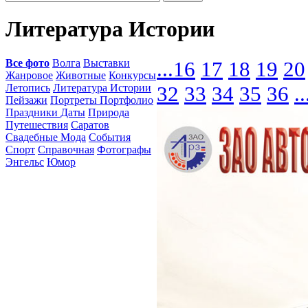
Литература Истории
Все фото
Волга
Выставки
...
16
17
18
19
20
Жанровое
Животные
Конкурсы
Летопись
Литература Истории
32
33
34
35
36
..
Пейзажи
Портреты Портфолио
Праздники Даты
Природа
Путешествия
Саратов
Свадебные Мода
События
Спорт
Справочная
Фотографы
Энгельс
Юмор