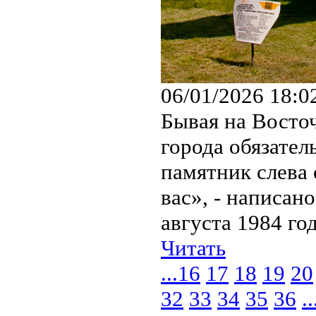
06/01/2026 18:0
Бывая на Восто
города обязате
памятник слева
вас», - написан
августа 1984 года
Читать
...
16
17
18
19
20
32
33
34
35
36
..