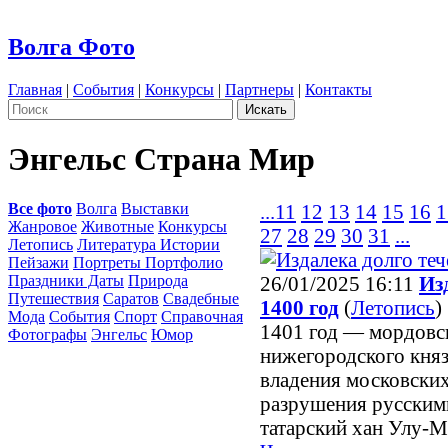
Волга Фото
Главная
|
События
|
Конкурсы
|
Партнеры
|
Контакты
Энгельс Страна Мир
Все фото
Волга
Выставки
...
11
12
13
14
15
16
1
Жанровое
Животные
Конкурсы
27
28
29
30
31
...
Летопись
Литература Истории
Пейзажи
Портреты Портфолио
Праздники Даты
Природа
26/01/2025 16:11
Из
Путешествия
Саратов
Свадебные
1400 год
(
Летопись
)
Мода
События
Спорт
Справочная
1401 год — мордовс
Фотографы
Энгельс
Юмор
нижегородского кня
владения московских
разрушения русским
татарский хан Улу-М