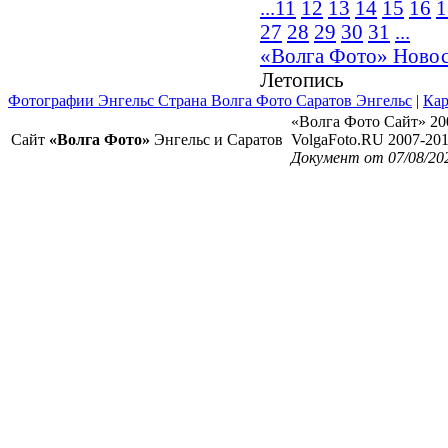
...
11
12
13
14
15
16
1
27
28
29
30
31
...
«Волга Фото» Ново
Летопись
Фотографии Энгельс Страна Волга Фото Саратов Энгельс
|
Кар
«Волга Фото Сайт» 20
Сайт
«Волга Фото»
Энгельс и Саратов
VolgaFoto.RU 2007-20
Документ от 07/08/20