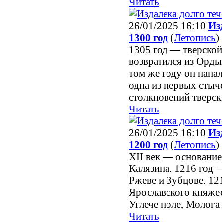
Читать
26/01/2025 16:10
Из
1300 год
(
Летопись
)
1305 год — тверско
возвратился из Орды
том же году он напа
одна из первых сты
столкновений тверск
Читать
26/01/2025 16:10
Из
1200 год
(
Летопись
)
XII век — основание
Калязина. 1216 год
Ржеве и Зубцове. 12
Ярославского княжес
Углече поле, Молога 
Читать