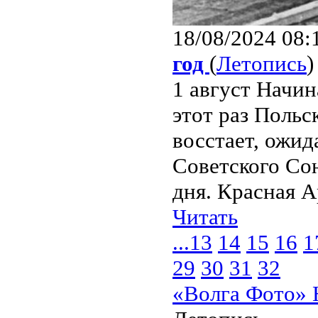
18/08/2024 08:
год
(
Летопись
)
1 август Начин
этот раз Польс
восстает, ожи
Советского Со
дня. Красная А
Читать
...
13
14
15
16
1
29
30
31
32
«Волга Фото» 