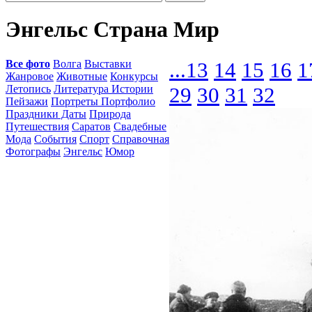
Энгельс Страна Мир
Все фото
Волга
Выставки
...
13
14
15
16
1
Жанровое
Животные
Конкурсы
Летопись
Литература Истории
29
30
31
32
Пейзажи
Портреты Портфолио
Праздники Даты
Природа
Путешествия
Саратов
Свадебные
Мода
События
Спорт
Справочная
Фотографы
Энгельс
Юмор