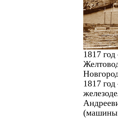
1817 год
Желтовод
Новгород
1817 год
железоде
Андрееви
(машины 