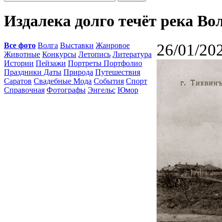
Издалека долго течёт река Вол
Все фото
Волга
Выставки
Жанровое
26/01/20
Животные
Конкурсы
Летопись
Литература
Истории
Пейзажи
Портреты Портфолио
Праздники Даты
Природа
Путешествия
Саратов
Свадебные Мода
События
Спорт
Справочная
Фотографы
Энгельс
Юмор