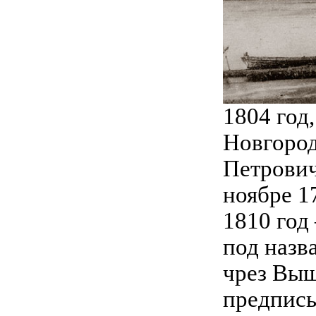
1804 год
Новгород
Петрович
ноябре 17
1810 год
под назв
чрез Выш
предписы