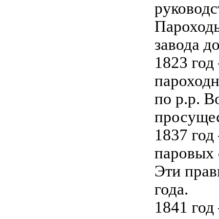
руководс
Пароходы
завода д
1823 год
пароходн
по p.p. 
просущес
1837 год
паровых 
Эти прав
года.
1841 год