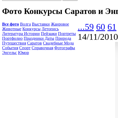
Фото Конкурсы Саратов и Эн
Все фото
Волга
Выставки
Жанровое
...
59
60
61
Животные
Конкурсы
Летопись
Литература Истории
Пейзажи
Портреты
14/11/2010
Портфолио
Праздники Даты
Природа
Путешествия
Саратов
Свадебные Мода
События
Спорт
Справочная
Фотографы
Энгельс
Юмор