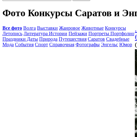
Фото Конкурсы Саратов и Эн
Все фото
Волга
Выставки
Жанровое
Животные
Конкурсы
.
Летопись
Литература Истории
Пейзажи
Портреты Портфолио
Праздники Даты
Природа
Путешествия
Саратов
Свадебные
Мода
События
Спорт
Справочная
Фотографы
Энгельс
Юмор