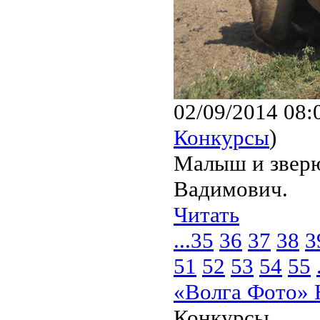
02/09/2014 08:
Конкурсы
)
Малыш и зверю
Вадимович.
Читать
...
35
36
37
38
3
51
52
53
54
55
«Волга Фото» 
Конкурсы