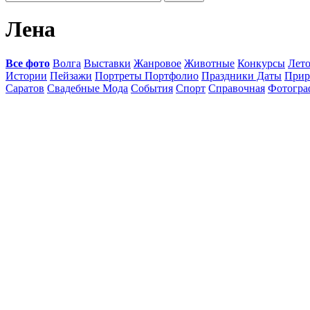
Лена
Все фото
Волга
Выставки
Жанровое
Животные
Конкурсы
Лет
Истории
Пейзажи
Портреты Портфолио
Праздники Даты
Прир
Саратов
Свадебные Мода
События
Спорт
Справочная
Фотогр