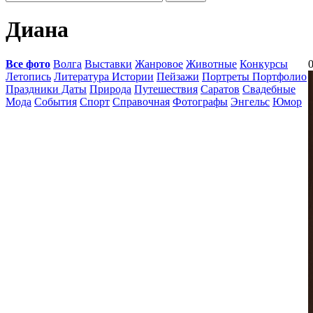
Диана
Все фото
Волга
Выставки
Жанровое
Животные
Конкурсы
0
Летопись
Литература Истории
Пейзажи
Портреты Портфолио
Праздники Даты
Природа
Путешествия
Саратов
Свадебные
Мода
События
Спорт
Справочная
Фотографы
Энгельс
Юмор