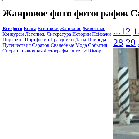
Жанровое фото фотографов Са
Все фото
Волга
Выставки
Жанровое
Животные
...
12
1
Конкурсы
Летопись
Литература Истории
Пейзажи
Портреты Портфолио
Праздники Даты
Природа
28
29
Путешествия
Саратов
Свадебные Мода
События
Спорт
Справочная
Фотографы
Энгельс
Юмор