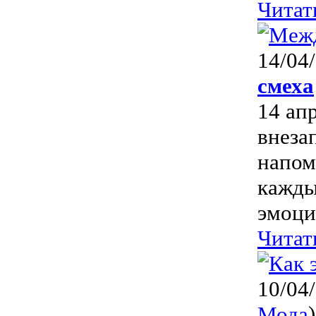
Читат
14/04
смеха
14 ап
внеза
напом
кажды
эмоци
Читат
10/04
Мода
)