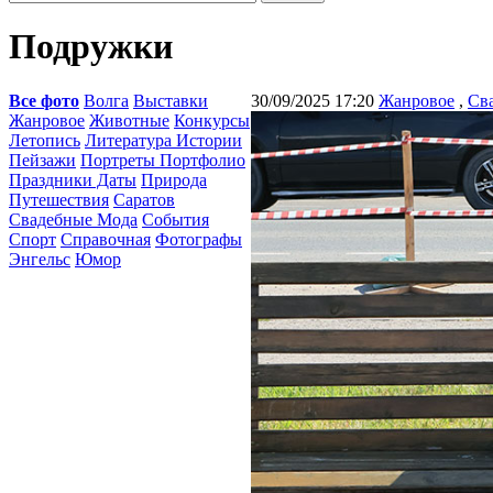
Подружки
Все фото
Волга
Выставки
30/09/2025 17:20
Жанровое
,
Св
Жанровое
Животные
Конкурсы
Летопись
Литература Истории
Пейзажи
Портреты Портфолио
Праздники Даты
Природа
Путешествия
Саратов
Свадебные Мода
События
Спорт
Справочная
Фотографы
Энгельс
Юмор